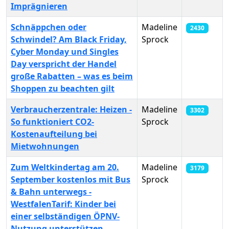
Imprägnieren
Schnäppchen oder
Madeline
2430
Schwindel? Am Black Friday,
Sprock
Cyber Monday und Singles
Day verspricht der Handel
große Rabatten – was es beim
Shoppen zu beachten gilt
Verbraucherzentrale: Heizen -
Madeline
3302
So funktioniert CO2-
Sprock
Kostenaufteilung bei
Mietwohnungen
Zum Weltkindertag am 20.
Madeline
3179
September kostenlos mit Bus
Sprock
& Bahn unterwegs -
WestfalenTarif: Kinder bei
einer selbständigen ÖPNV-
Nutzung unterstützen