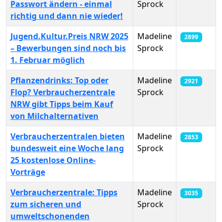
Passwort ändern - einmal
Sprock
richtig und dann nie wieder!
Jugend.Kultur.Preis NRW 2025
Madeline
2899
– Bewerbungen sind noch bis
Sprock
1. Februar möglich
Pflanzendrinks: Top oder
Madeline
2921
Flop? Verbraucherzentrale
Sprock
NRW gibt Tipps beim Kauf
von Milchalternativen
Verbraucherzentralen bieten
Madeline
2853
bundesweit eine Woche lang
Sprock
25 kostenlose Online-
Vorträge
Verbraucherzentrale: Tipps
Madeline
3035
zum sicheren und
Sprock
umweltschonenden