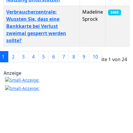
Verbraucherzentrale:
Madeline
3465
Wussten Sie, dass eine
Sprock
Bankkarte bei Verlust
zweimal gesperrt werden
sollte?
Beiträge
1
2
3
4
5
6
7
8
9
10
Seite 1 von 24
Anzeige