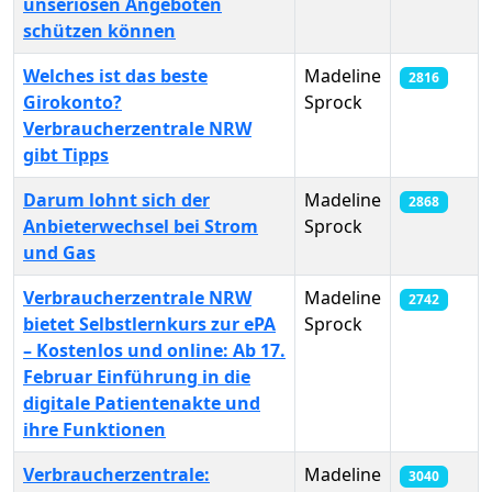
unseriösen Angeboten
schützen können
Welches ist das beste
Madeline
2816
Girokonto?
Sprock
Verbraucherzentrale NRW
gibt Tipps
Darum lohnt sich der
Madeline
2868
Anbieterwechsel bei Strom
Sprock
und Gas
Verbraucherzentrale NRW
Madeline
2742
bietet Selbstlernkurs zur ePA
Sprock
– Kostenlos und online: Ab 17.
Februar Einführung in die
digitale Patientenakte und
ihre Funktionen
Verbraucherzentrale:
Madeline
3040