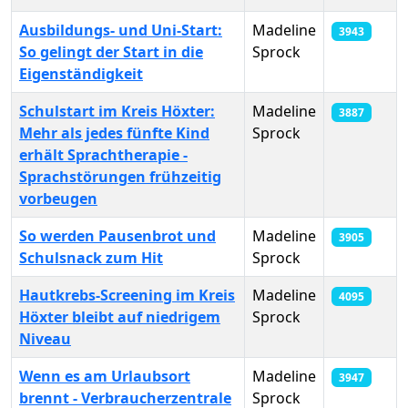
Ausbildungs- und Uni-Start:
Madeline
3943
So gelingt der Start in die
Sprock
Eigenständigkeit
Schulstart im Kreis Höxter:
Madeline
3887
Mehr als jedes fünfte Kind
Sprock
erhält Sprachtherapie -
Sprachstörungen frühzeitig
vorbeugen
So werden Pausenbrot und
Madeline
3905
Schulsnack zum Hit
Sprock
Hautkrebs-Screening im Kreis
Madeline
4095
Höxter bleibt auf niedrigem
Sprock
Niveau
Wenn es am Urlaubsort
Madeline
3947
brennt - Verbraucherzentrale
Sprock