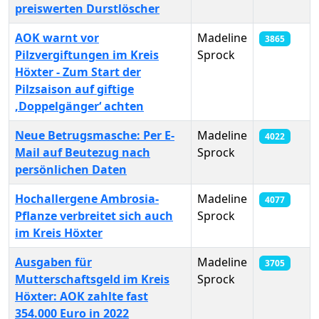
preiswerten Durstlöscher
AOK warnt vor
Madeline
3865
Pilzvergiftungen im Kreis
Sprock
Höxter - Zum Start der
Pilzsaison auf giftige
‚Doppelgänger‘ achten
Neue Betrugsmasche: Per E-
Madeline
4022
Mail auf Beutezug nach
Sprock
persönlichen Daten
Hochallergene Ambrosia-
Madeline
4077
Pflanze verbreitet sich auch
Sprock
im Kreis Höxter
Ausgaben für
Madeline
3705
Mutterschaftsgeld im Kreis
Sprock
Höxter: AOK zahlte fast
354.000 Euro in 2022