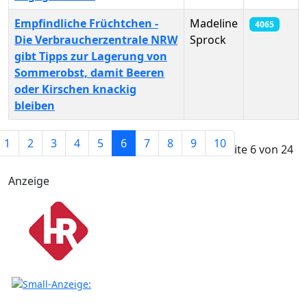
Empfindliche Früchtchen -
Madeline
4065
Die Verbraucherzentrale NRW
Sprock
gibt Tipps zur Lagerung von
Sommerobst, damit Beeren
oder Kirschen knackig
bleiben
Beiträge
1
2
3
4
5
6
7
8
9
10
Seite 6 von 24
Anzeige