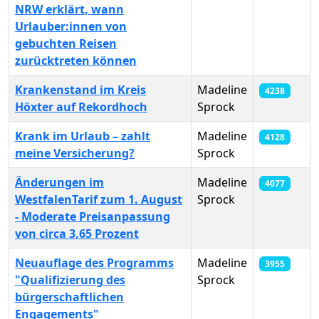
NRW erklärt, wann
Urlauber:innen von
gebuchten Reisen
zurücktreten können
Krankenstand im Kreis
Madeline
4238
Höxter auf Rekordhoch
Sprock
Krank im Urlaub – zahlt
Madeline
4128
meine Versicherung?
Sprock
Änderungen im
Madeline
4077
WestfalenTarif zum 1. August
Sprock
- Moderate Preisanpassung
von circa 3,65 Prozent
Neuauflage des Programms
Madeline
3955
"Qualifizierung des
Sprock
bürgerschaftlichen
Engagements"