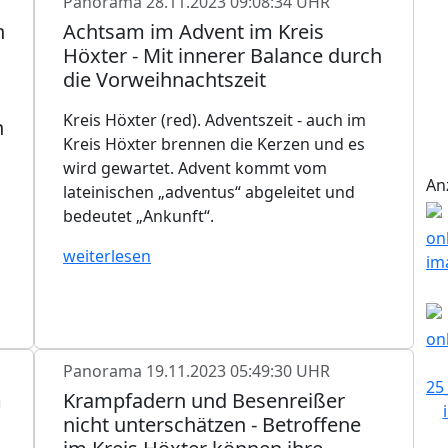
Panorama
28.11.2023 09:08:34 UHR
n
Achtsam im Advent im Kreis
Höxter - Mit innerer Balance durch
die Vorweihnachtszeit
Kreis Höxter (red). Adventszeit - auch im
n
Kreis Höxter brennen die Kerzen und es
wird gewartet. Advent kommt vom
An
lateinischen „adventus“ abgeleitet und
bedeutet „Ankunft“.
weiterlesen
Panorama
19.11.2023 05:49:30 UHR
m
Krampfadern und Besenreißer
nicht unterschätzen - Betroffene