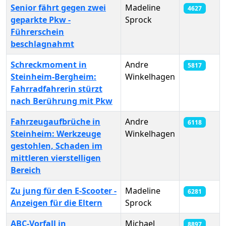
Senior fährt gegen zwei
Madeline
4627
geparkte Pkw -
Sprock
Führerschein
beschlagnahmt
Schreckmoment in
Andre
5817
Steinheim-Bergheim:
Winkelhagen
Fahrradfahrerin stürzt
nach Berührung mit Pkw
Fahrzeugaufbrüche in
Andre
6118
Steinheim: Werkzeuge
Winkelhagen
gestohlen, Schaden im
mittleren vierstelligen
Bereich
Zu jung für den E-Scooter -
Madeline
6281
Anzeigen für die Eltern
Sprock
ABC-Vorfall in
Michael
8897