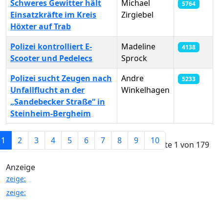
Schweres Gewitter hält
Michael
5764
Einsatzkräfte im Kreis
Zirgiebel
Höxter auf Trab
Polizei kontrolliert E-
Madeline
4138
Scooter und Pedelecs
Sprock
Polizei sucht Zeugen nach
Andre
5233
Unfallflucht an der
Winkelhagen
„Sandebecker Straße“ in
Steinheim-Bergheim
Beiträge
1
2
3
4
5
6
7
8
9
10
Seite 1 von 179
Anzeige