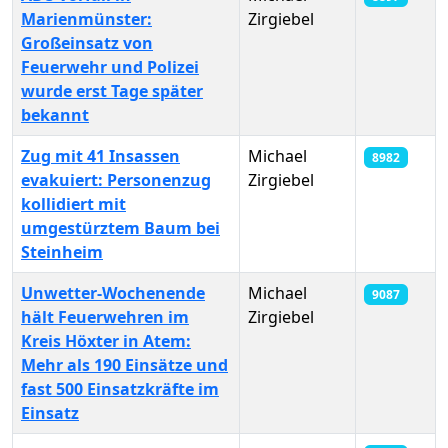
Marienmünster:
Zirgiebel
Großeinsatz von
Feuerwehr und Polizei
wurde erst Tage später
bekannt
Zug mit 41 Insassen
Michael
8982
evakuiert: Personenzug
Zirgiebel
kollidiert mit
umgestürztem Baum bei
Steinheim
Unwetter-Wochenende
Michael
9087
hält Feuerwehren im
Zirgiebel
Kreis Höxter in Atem:
Mehr als 190 Einsätze und
fast 500 Einsatzkräfte im
Einsatz