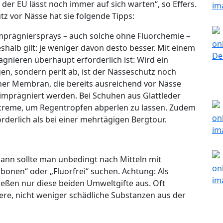
er EU lässt noch immer auf sich warten“, so Effers.
 vor Nässe hat sie folgende Tipps:
 Imprägniersprays – auch solche ohne Fluorchemie –
halb gilt: je weniger davon desto besser. Mit einem
ägnieren überhaupt erforderlich ist: Wird ein
n, sondern perlt ab, ist der Nässeschutz noch
ner Membran, die bereits ausreichend vor Nässe
 imprägniert werden. Bei Schuhen aus Glattleder
hcreme, um Regentropfen abperlen zu lassen. Zudem
orderlich als bei einer mehrtägigen Bergtour.
dann sollte man unbedingt nach Mitteln mit
rbonen“ oder „Fluorfrei“ suchen. Achtung: Als
eßen nur diese beiden Umweltgifte aus. Oft
ere, nicht weniger schädliche Substanzen aus der