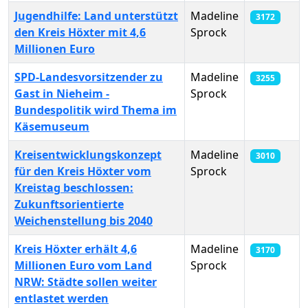
Jugendhilfe: Land unterstützt
Madeline
3172
den Kreis Höxter mit 4,6
Sprock
Millionen Euro
SPD-Landesvorsitzender zu
Madeline
3255
Gast in Nieheim -
Sprock
Bundespolitik wird Thema im
Käsemuseum
Kreisentwicklungskonzept
Madeline
3010
für den Kreis Höxter vom
Sprock
Kreistag beschlossen:
Zukunftsorientierte
Weichenstellung bis 2040
Kreis Höxter erhält 4,6
Madeline
3170
Millionen Euro vom Land
Sprock
NRW: Städte sollen weiter
entlastet werden