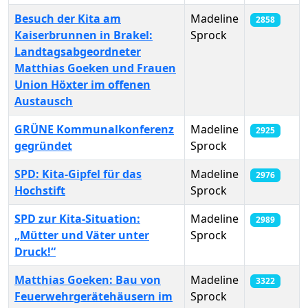
Besuch der Kita am
Madeline
2858
Kaiserbrunnen in Brakel:
Sprock
Landtagsabgeordneter
Matthias Goeken und Frauen
Union Höxter im offenen
Austausch
GRÜNE Kommunalkonferenz
Madeline
2925
gegründet
Sprock
SPD: Kita-Gipfel für das
Madeline
2976
Hochstift
Sprock
SPD zur Kita-Situation:
Madeline
2989
„Mütter und Väter unter
Sprock
Druck!“
Matthias Goeken: Bau von
Madeline
3322
Feuerwehrgerätehäusern im
Sprock