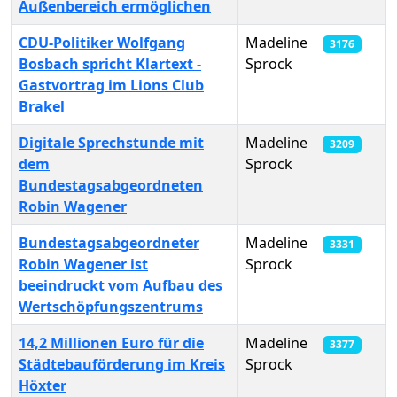
Außenbereich ermöglichen
CDU-Politiker Wolfgang
Madeline
3176
Bosbach spricht Klartext -
Sprock
Gastvortrag im Lions Club
Brakel
Digitale Sprechstunde mit
Madeline
3209
dem
Sprock
Bundestagsabgeordneten
Robin Wagener
Bundestagsabgeordneter
Madeline
3331
Robin Wagener ist
Sprock
beeindruckt vom Aufbau des
Wertschöpfungszentrums
14,2 Millionen Euro für die
Madeline
3377
Städtebauförderung im Kreis
Sprock
Höxter