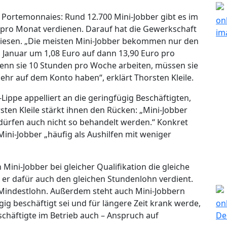
n Portemonnaies: Rund 12.700 Mini-Jobber gibt es im
o pro Monat verdienen. Darauf hat die Gewerkschaft
esen. „Die meisten Mini-Jobber bekommen nur den
b Januar um 1,08 Euro auf dann 13,90 Euro pro
Wenn sie 10 Stunden pro Woche arbeiten, müssen sie
hr auf dem Konto haben“, erklärt Thorsten Kleile.
ippe appelliert an die geringfügig Beschäftigten,
sten Kleile stärkt ihnen den Rücken: „Mini-Jobber
e dürfen auch nicht so behandelt werden.“ Konkret
Mini-Jobber „häufig als Aushilfen mit weniger
ini-Jobber bei gleicher Qualifikation die gleiche
hat er dafür auch den gleichen Stundenlohn verdient.
 Mindestlohn. Außerdem steht auch Mini-Jobbern
gig beschäftigt sei und für längere Zeit krank werde,
chäftigte im Betrieb auch – Anspruch auf