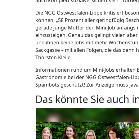
auch komplett sozialversichert sein“, forde
Die NGG Ostwestfalen-Lippe kritisiert beson
können. „58 Prozent aller geringfügig Besc
gerade junge Mütter den Mini-Job anfangs n
einzusteigen. Genau das gelingt vielen aber
und ihnen keine Jobs mit mehr Wochenstunde
Sackgasse – mit allen Folgen, die das dann h
Thorsten Kleile.
Informationen rund um Mini-Jobs erhalten 
Gastronomie bei der NGG Ostwestfalen-Lipp
Spambots geschützt! Zur Anzeige muss JavaS
Das könnte Sie auch i