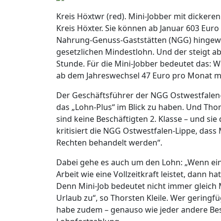
Kreis Höxtwr (red). Mini-Jobber mit dickere
Kreis Höxter. Sie können ab Januar 603 Eur
Nahrung-Genuss-Gaststätten (NGG) hingewi
gesetzlichen Mindestlohn. Und der steigt a
Stunde. Für die Mini-Jobber bedeutet das: 
ab dem Jahreswechsel 47 Euro pro Monat me
Der Geschäftsführer der NGG Ostwestfalen-L
das „Lohn-Plus“ im Blick zu haben. Und Thor
sind keine Beschäftigten 2. Klasse – und si
kritisiert die NGG Ostwestfalen-Lippe, dass 
Rechten behandelt werden“.
Dabei gehe es auch um den Lohn: „Wenn ein M
Arbeit wie eine Vollzeitkraft leistet, dann 
Denn Mini-Job bedeutet nicht immer gleich
Urlaub zu“, so Thorsten Kleile. Wer geringfü
habe zudem – genauso wie jeder andere Bes