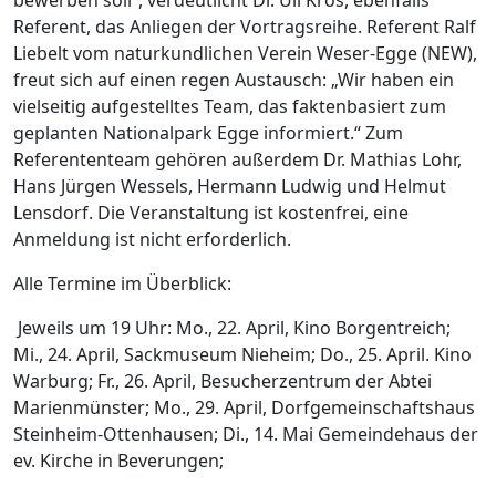
bewerben soll“, verdeutlicht Dr. Uli Kros, ebenfalls
Referent, das Anliegen der Vortragsreihe. Referent Ralf
Liebelt vom naturkundlichen Verein Weser-Egge (NEW),
freut sich auf einen regen Austausch: „Wir haben ein
vielseitig aufgestelltes Team, das faktenbasiert zum
geplanten Nationalpark Egge informiert.“ Zum
Referententeam gehören außerdem Dr. Mathias Lohr,
Hans Jürgen Wessels, Hermann Ludwig und Helmut
Lensdorf. Die Veranstaltung ist kostenfrei, eine
Anmeldung ist nicht erforderlich.
Alle Termine im Überblick:
Jeweils um 19 Uhr: Mo., 22. April, Kino Borgentreich;
Mi., 24. April, Sackmuseum Nieheim; Do., 25. April. Kino
Warburg; Fr., 26. April, Besucherzentrum der Abtei
Marienmünster; Mo., 29. April, Dorfgemeinschaftshaus
Steinheim-Ottenhausen; Di., 14. Mai Gemeindehaus der
ev. Kirche in Beverungen;