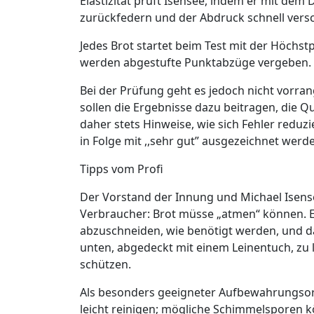
Elastizität prüft Isensee, indem er mit dem 
zurückfedern und der Abdruck schnell vers
Jedes Brot startet beim Test mit der Höchst
werden abgestufte Punktabzüge vergeben.
Bei der Prüfung geht es jedoch nicht vorra
sollen die Ergebnisse dazu beitragen, die Qu
daher stets Hinweise, wie sich Fehler reduz
in Folge mit ,,sehr gut” ausgezeichnet wer
Tipps vom Profi
Der Vorstand der Innung und Michael Isens
Verbraucher: Brot müsse „atmen“ können. Em
abzuschneiden, wie benötigt werden, und da
unten, abgedeckt mit einem Leinentuch, zu
schützen.
Als besonders geeigneter Aufbewahrungsort g
leicht reinigen; mögliche Schimmelsporen 