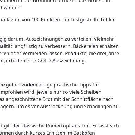
Daumen in das Brotinnere drückt – das Brot sollte
chwinden.
punktzahl von 100 Punkten. Für festgestellte Fehler
ngig darum, Auszeichnungen zu verteilen. Vielmehr
alität langfristig zu verbessern. Bäckereien erhalten
ieren oder vermeiden lassen. Produkte, die drei Jahre
den, erhalten eine GOLD-Auszeichnung.
ee geben zudem einige praktische Tipps für
pfohlen wird, jeweils nur so viele Scheiben
s angeschnittene Brot mit der Schnittfläche nach
 lagern, um es vor Austrocknung und Schädlingen zu
ilt der klassische Römertopf aus Ton. Er lässt sich
können durch kurzes Erhitzen im Backofen