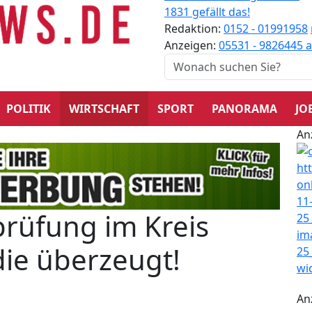
1831 gefällt das!
Redaktion:
0152 - 01991958
Anzeigen:
05531 - 9826445
a
POLITIK
WIRTSCHAFT
SPORT
PANORAMA
JO
An
prüfung im Kreis
die überzeugt!
An