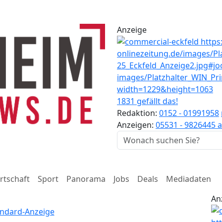
Anzeige
1831 gefällt das!
Redaktion:
0152 - 01991958
Anzeigen:
05531 - 9826445
a
rtschaft
Sport
Panorama
Jobs
Deals
Mediadaten
An