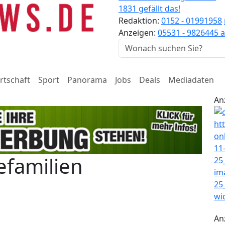
1831 gefällt das!
Redaktion:
0152 - 01991958
Anzeigen:
05531 - 9826445
a
rtschaft
Sport
Panorama
Jobs
Deals
Mediadaten
An
efamilien
An