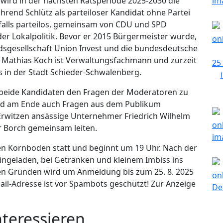
ird in der nächsten Ratsperiode 2025-2030 die
hrend Schlütz als parteiloser Kandidat ohne Partei
enfalls parteilos, gemeinsam von CDU und SPD
 der Lokalpolitik. Bevor er 2015 Bürgermeister wurde,
ndsgesellschaft Union Invest und die bundesdeutsche
 Mathias Koch ist Verwaltungsfachmann und zurzeit
s in der Stadt Schieder-Schwalenberg.
 beide Kandidaten den Fragen der Moderatoren zu
d am Ende auch Fragen aus dem Publikum
rwitzen ansässige Unternehmer Friedrich Wilhelm
r Borch gemeinsam leiten.
en Kornboden statt und beginnt um 19 Uhr. Nach der
ingeladen, bei Getränken und kleinem Imbiss ins
n Gründen wird um Anmeldung bis zum 25. 8. 2025
ail-Adresse ist vor Spambots geschützt! Zur Anzeige
nteressieren