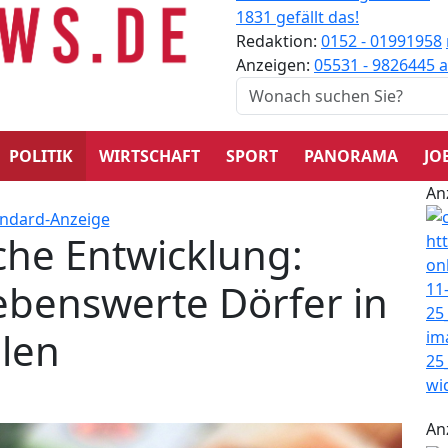
1831 gefällt das!
Redaktion:
0152 - 01991958
Anzeigen:
05531 - 9826445
a
POLITIK
WIRTSCHAFT
SPORT
PANORAMA
JO
An
iche Entwicklung:
lebenswerte Dörfer in
len
An