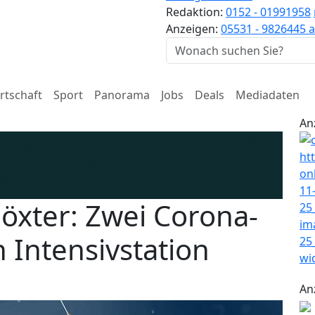
Redaktion:
0152 - 01991958
Anzeigen:
05531 - 9826445
a
rtschaft
Sport
Panorama
Jobs
Deals
Mediadaten
An
öxter: Zwei Corona-
 Intensivstation
An